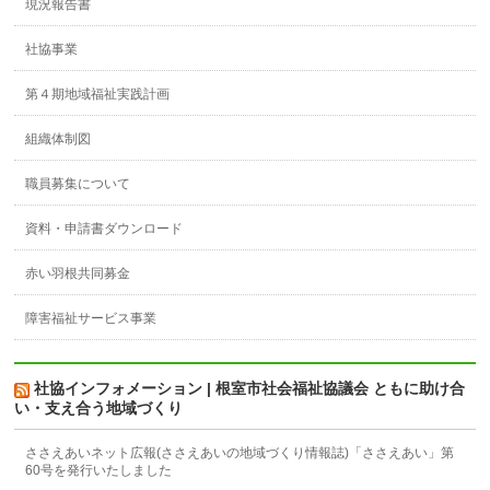
現況報告書
社協事業
第４期地域福祉実践計画
組織体制図
職員募集について
資料・申請書ダウンロード
赤い羽根共同募金
障害福祉サービス事業
社協インフォメーション | 根室市社会福祉協議会 ともに助け合
い・支え合う地域づくり
ささえあいネット広報(ささえあいの地域づくり情報誌)「ささえあい」第
60号を発行いたしました