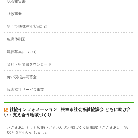
現況報告書
社協事業
第４期地域福祉実践計画
組織体制図
職員募集について
資料・申請書ダウンロード
赤い羽根共同募金
障害福祉サービス事業
社協インフォメーション | 根室市社会福祉協議会 ともに助け合
い・支え合う地域づくり
ささえあいネット広報(ささえあいの地域づくり情報誌)「ささえあい」第
60号を発行いたしました