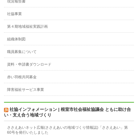
現況報告書
社協事業
第４期地域福祉実践計画
組織体制図
職員募集について
資料・申請書ダウンロード
赤い羽根共同募金
障害福祉サービス事業
社協インフォメーション | 根室市社会福祉協議会 ともに助け合
い・支え合う地域づくり
ささえあいネット広報(ささえあいの地域づくり情報誌)「ささえあい」第
60号を発行いたしました